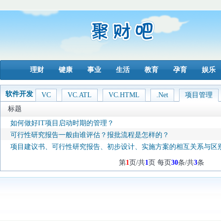
理财
键康
事业
生活
教育
孕育
娱乐
软件开发
VC
VC.ATL
VC.HTML
.Net
项目管理
标题
如何做好IT项目启动时期的管理？
可行性研究报告一般由谁评估？报批流程是怎样的？
项目建议书、可行性研究报告、初步设计、实施方案的相互关系与区
第
1
页/共
1
页 每页
30
条/共
3
条