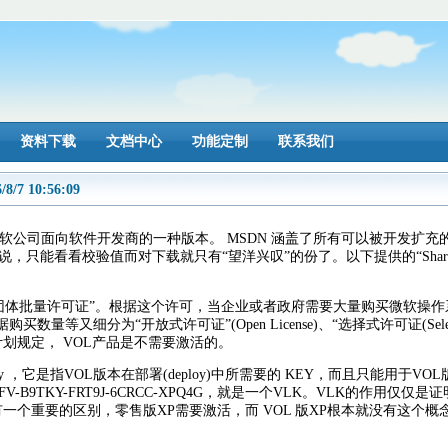
资料下载
文档中心
功能定制
联系我们
/8/7 10:56:09
twork。意即微软公司面向软件开发商的一种版本。 MSDN 涵盖了所有可以被开
户来说，只能看看校验值而对下载就只有“望洋兴叹”的份了。以下提供的“Sha
tions 的简称，中文即“团体批量许可证”。根据这个许可，当企业或者政府需要大量购
细分为“开放式许可证”(Open License)、“选择式许可证(Select Licens
根据VOL计划规定， VOL产品是不需要激活的。
g Key ，它是指VOL版本在部署(deploy)中所需要的 KEY，而且只能用于
FV-B9TKY-FRT9J-6CRCC-XPQ4G，就是一个VLK。VLK的作
个重要的区别，零售版XP需要激活，而 VOL 版XP根本就没有这个概念。VOL