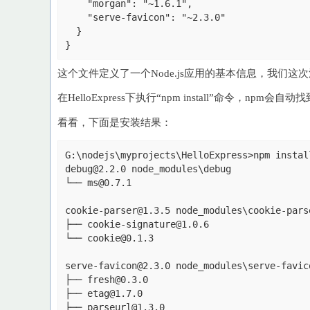
    "morgan": "~1.6.1",

    "serve-favicon": "~2.3.0"

  }

这个文件定义了一个Node.js应用的基本信息，我们这次注意
在HelloExpress下执行“npm install”命令，
看看，下面是安装结果：
G:\nodejs\myprojects\HelloExpress>npm install
debug@2.2.0 node_modules\debug

└── ms@0.7.1

cookie-parser@1.3.5 node_modules\cookie-parse
├── cookie-signature@1.0.6

└── cookie@0.1.3

serve-favicon@2.3.0 node_modules\serve-favico
├── fresh@0.3.0

├── etag@1.7.0

├── parseurl@1.3.0
