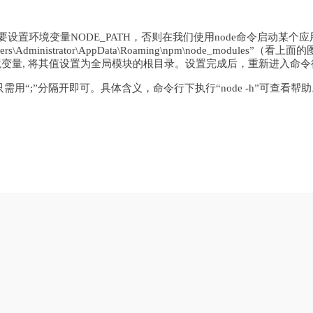
，需要设置环境变量NODE_PATH，否则在我们使用node命令启动
s\Administrator\AppData\Roaming\npm\node_mod
的环境变量, 将其值设置为全局模块的根目录。设置完成后，重新进入命
需用“;”分隔开即可。具体含义，命令行下执行“node -h”可查看帮